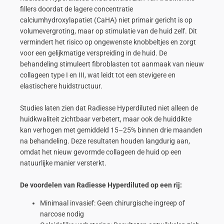
fillers doordat de lagere concentratie
calciumhydroxylapatiet (CaHA) niet primair gericht is op
volumevergroting, maar op stimulatie van de huid zelf. Dit
vermindert het risico op ongewenste knobbeltjes en zorgt
voor een gelijkmatige verspreiding in de huid. De
behandeling stimuleert fibroblasten tot aanmaak van nieuw
collageen type I en III, wat leidt tot een stevigere en
elastischere huidstructuur.
Studies laten zien dat Radiesse Hyperdiluted niet alleen de
huidkwaliteit zichtbaar verbetert, maar ook de huiddikte
kan verhogen met gemiddeld 15–25% binnen drie maanden
na behandeling. Deze resultaten houden langdurig aan,
omdat het nieuw gevormde collageen de huid op een
natuurlijke manier versterkt.
De voordelen van Radiesse Hyperdiluted op een rij:
Minimaal invasief: Geen chirurgische ingreep of
narcose nodig