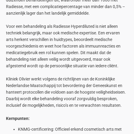
duizenden behandelingen uit, waaronder meer dan 1000 met
Radiesse, met een complicatiepercentage van minder dan 0,5% –
aanzienlijk lager dan het landelijk gemiddelde.
Voor een behandeling als Radiesse Hyperdiluted is niet alleen
techniek belangrijk, maar ook medische expertise. Een ervaren
arts herkent verschillen in huidtypes, beoordeelt medische
voorgeschiedenis en weet hoe factoren als immuunreacties en
medicatiegebruik een rol kunnen spelen. Dit maakt dat de
behandeling niet alleen veilig wordt uitgevoerd, maar ook
afgestemd wordt op de persoonlijke situatie van iedere cliënt.
Kliniek Olivier werkt volgens de richtlijnen van de Koninklijke
Nederlandse Maatschappij tot bevordering der Geneeskunst en
hanteert protocollen die voldoen aan de hoogste veiligheidseisen.
Daarbij wordt elke behandeling vooraf zorgvuldig besproken,
inclusief de mogelijkheden, risico’s en te verwachten resultaten.
Kernpunten:
KNMG-certificering: Officieel erkend cosmetisch arts met