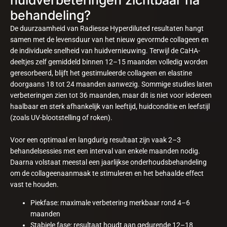
huidverbeteringen zichtbaar na
behandeling?
De duurzaamheid van Radiesse Hyperdiluted resultaten hangt
samen met de levensduur van het nieuw gevormde collageen en
de individuele snelheid van huidvernieuwing. Terwijl de CaHA-
deeltjes zelf gemiddeld binnen 12–15 maanden volledig worden
geresorbeerd, blijft het gestimuleerde collageen en elastine
doorgaans 18 tot 24 maanden aanwezig. Sommige studies laten
verbeteringen zien tot 36 maanden, maar dit is niet voor iedereen
haalbaar en sterk afhankelijk van leeftijd, huidconditie en leefstijl
(zoals UV-blootstelling of roken).
Voor een optimaal en langdurig resultaat zijn vaak 2–3
behandelsessies met een interval van enkele maanden nodig.
Daarna volstaat meestal een jaarlijkse onderhoudsbehandeling
om de collageenaanmaak te stimuleren en het behaalde effect
vast te houden.
Piekfase: maximale verbetering merkbaar rond 4–6
maanden
Stabiele fase: resultaat houdt aan gedurende 12–18