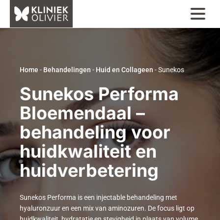
Home
-
Behandelingen
-
Huid en Collageen
-
Sunekos
Sunekos Performa
Bloemendaal –
behandeling voor
huidkwaliteit en
huidverbetering
Sunekos Performa is een injectable behandeling met
hyaluronzuur en een mix van aminozuren. De focus ligt op
huidkwaliteit, hydratatie en stevigheid in plaats van volume.